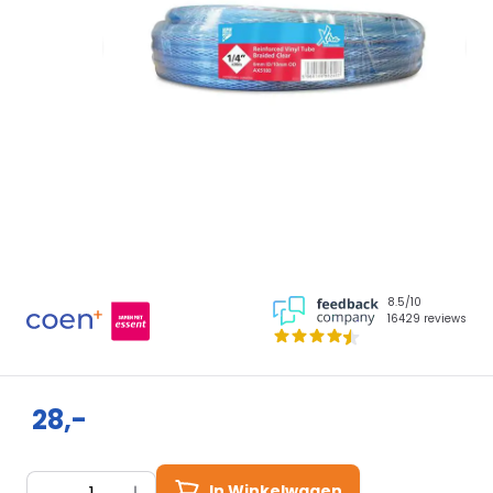
8.5/10
16429 reviews
28,-
Aantal
In Winkelwagen