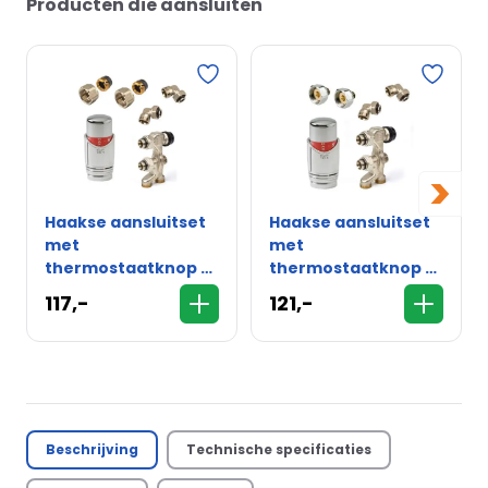
Producten die aansluiten
>
Haakse aansluitset
Haakse aansluitset
met
met
thermostaatknop -
thermostaatknop -
15mm - wand
16mm - wand
117,-
121,-
Beschrijving
Technische specificaties