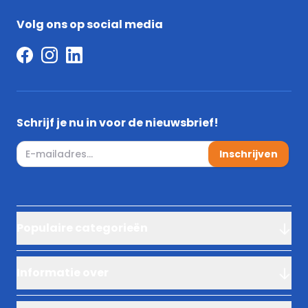
N-exponent
1.41
Volg ons op social media
Glansgraad
Mat
Watervoerende voorplaat
Nee
Schrijf je nu in voor de nieuwsbrief!
E-mail adres
Inschrijven
RAL-Nummer
9010
Lengte (mm)
2000 mm
Populaire categorieën
Hoogte (mm)
200
Informatie over
Diepte (mm)
168