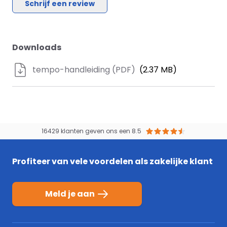
Schrijf een review
kwaliteitsproducten, die meehelpen aan een
Met wandconsoles
Ja
duurzame toekomst!
Downloads
Met aftapper
Nee
tempo-handleiding (PDF)
(2.37 MB)
Met ontluchter
Ja
Met ontluchteraansluiting
Ja
16429 klanten geven ons een 8.5
Max. werkdruk
10 bar
Profiteer van vele voordelen als zakelijke klant
Meld je aan
Met aftapmogelijkheid
Ja
(aansluiting)