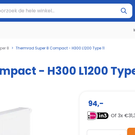
oek de hele winkel...
per 8
>
Thermrad Super 8 Compact - H300 L1200 Type 11
mpact - H300 L1200 Type
94,-
Of 3x €
31,
Aantal