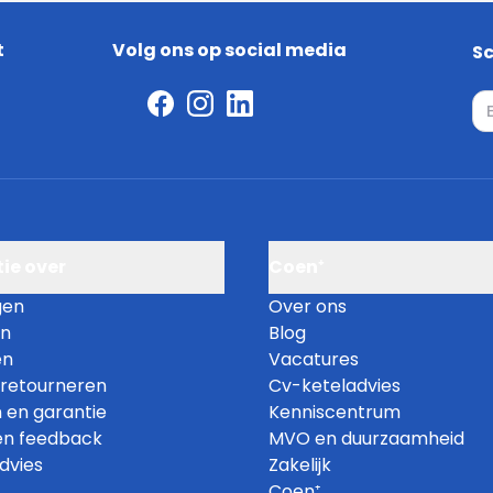
t
Volg ons op social media
Sc
E-
ie over
Coen⁺
gen
Over ons
en
Blog
en
Vacatures
 retourneren
Cv-keteladvies
 en garantie
Kenniscentrum
en feedback
MVO en duurzaamheid
dvies
Zakelijk
Coen⁺