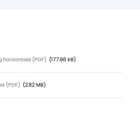
11
1200
300
 horizontaal (PDF)
(177.86 kB)
es (PDF)
(2.82 MB)