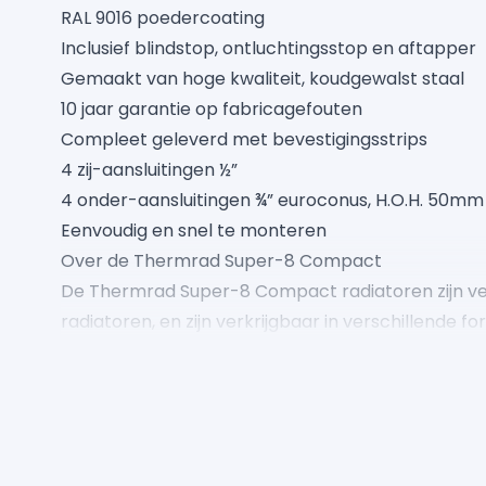
RAL 9016 poedercoating
Inclusief blindstop, ontluchtingsstop en aftapper
Gemaakt van hoge kwaliteit, koudgewalst staal
10 jaar garantie op fabricagefouten
Compleet geleverd met bevestigingsstrips
4 zij-aansluitingen ½”
4 onder-aansluitingen ¾” euroconus, H.O.H. 50mm
Eenvoudig en snel te monteren
Over de Thermrad Super-8 Compact
De Thermrad Super-8 Compact radiatoren zijn ve
radiatoren, en zijn verkrijgbaar in verschillende f
slimme ontwerp zorgen voor moderne en gebruiksv
De radiatoren hebben een RAL 9016 poedercoati
inclusief bevestigingsmaterialen en bovenrooster
Veelzijdig en snelle installatie
Deze radiator heeft vier zijaanstluitingen en vier 