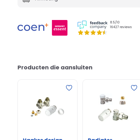
8.5/10
16427 reviews
Producten die aansluiten