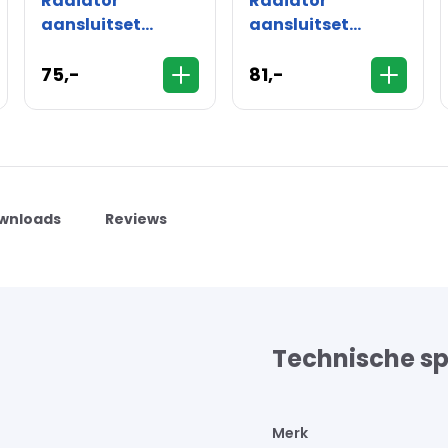
Radiator
Radiator
aansluitset
aansluitset
zijaansluiting
zijaansluiting
recht - 16mm
recht - 15mm
75,-
81,-
wnloads
Reviews
Technische sp
Merk