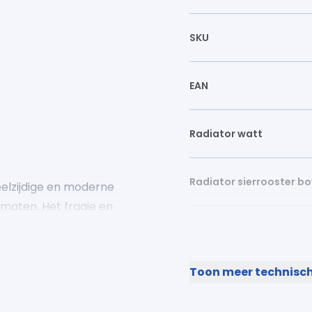
SKU
EAN
Radiator watt
Radiator sierrooster bo
elzijdige en moderne
ormaten. Het fraaie en
riendelijke ervaring.
Lengte (mm)
ng en worden geleverd
 met zijpanelen.
Toon meer technisch
Hoogte (mm)
onderaansluitingen. Het