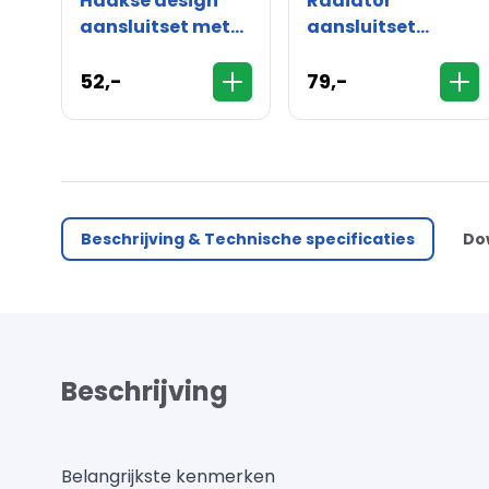
Haakse design
Radiator
aansluitset met
aansluitset
thermostaatknop
zijaansluiting
- 16mm
haaks - 15mm
52,-
79,-
Beschrijving & Technische specificaties
Do
Beschrijving
Belangrijkste kenmerken