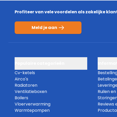
Profiteer van vele voordelen als zakelijke klan
Meld je aan
Populaire categorieën
Informat
Cv-ketels
Bestellin
Airco's
Betaling
Radiatoren
Levering
Ventilatieboxen
Ruilen en
Boilers
Storingen
Vloerverwarming
Reviews 
Warmtepompen
Producta