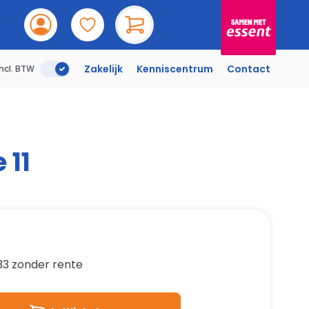
Incl. BTW
Zakelijk
Kenniscentrum
Contact
Incl. BTW
 11
33
zonder rente