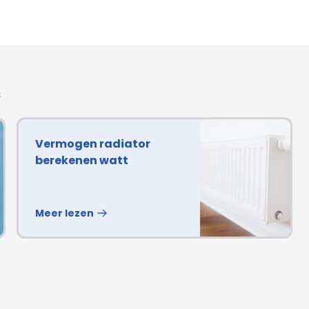
oonaangevende
der radiatoren. Bij
 centraal en dit
s
Vermogen radiator
berekenen watt
Meer lezen