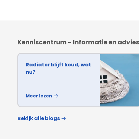
Thermrad is al jarenlang een betrouwbare en t
aanbieder van diverse warmteoplossingen, waaron
deze producten staan kwaliteit, design en comfort
allemaal tegen een vriendelijke prijs.
Toon meer beschrijving
Kenniscentrum - Informatie en advie
Radiator blijft koud, wat
nu?
Meer lezen
Bekijk alle blogs