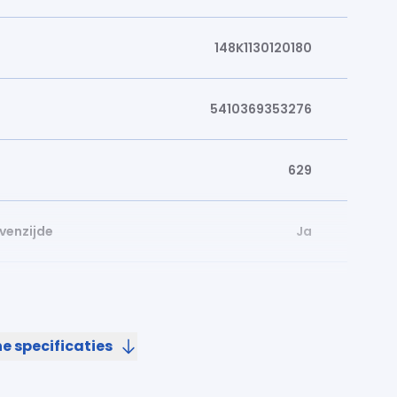
148K1130120180
5410369353276
629
venzijde
Ja
1200
e specificaties
300