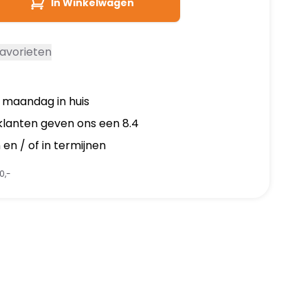
In Winkelwagen
avorieten
, maandag in huis
klanten geven ons een 8.4
en / of in termijnen
0,-