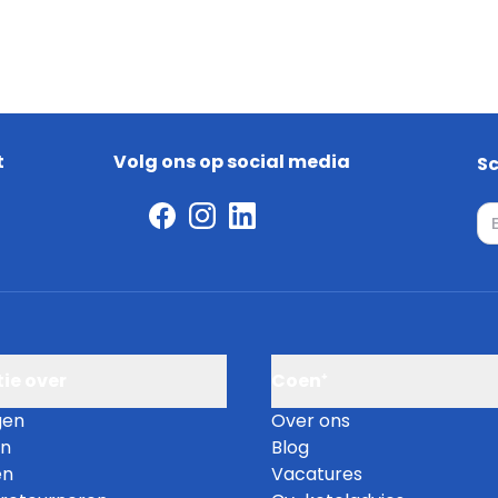
t
Volg ons op social media
Sc
et gebied van
E-
ogwaardige, solide en
n aangename prijs. De
 heel logische
ie over
Coen⁺
gen
Over ons
en
Blog
en
Vacatures