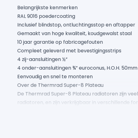
Belangrijkste kenmerken
RAL 9016 poedercoating
Inclusief blindstop, ontluchtingsstop en aftapper
Gemaakt van hoge kwaliteit, koudgewalst staal
10 jaar garantie op fabricagefouten
Compleet geleverd met bevestigingsstrips
4 zij-aansluitingen ½”
4 onder-aansluitingen ¾” euroconus, H.O.H. 50mm
Eenvoudig en snel te monteren
Over de Thermrad Super-8 Plateau
De Thermrad Super-8 Plateau radiatoren zijn vee
radiatoren, en zijn verkrijgbaar in verschillende f
slimme ontwerp zorgen voor moderne en gebruiksv
De radiatoren hebben een RAL 9016 poedercoati
inclusief bevestigingsmaterialen en bovenrooster
De vlakke voorzijde zorgen voor een luxueuze uits