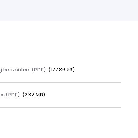
22
500
900
 horizontaal (PDF)
(177.86 kB)
es (PDF)
(2.82 MB)