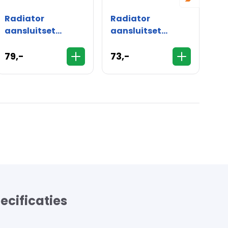
Radiator
Radiator
Ra
aansluitset
aansluitset
aa
zijaansluiting
zijaansluiting
zi
haaks - 15mm
haaks - 16mm
re
79,-
73,-
75
ecificaties