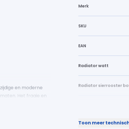
Merk
SKU
EAN
Radiator watt
Radiator sierrooster bo
lzijdige en moderne
ormaten. Het fraaie en
riendelijke ervaring.
Lengte (mm)
ng en worden geleverd
 met zijpanelen.
Toon meer technisch
Hoogte (mm)
traling. Deze voorplaat