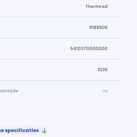
Thermrad
9188905
5410370000000
1036
venzijde
Ja
500
e specificaties
900