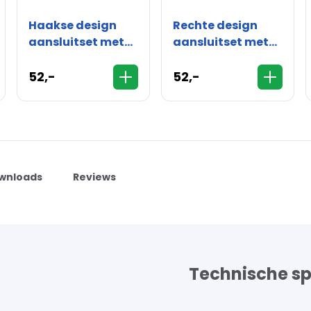
Haakse design
Rechte design
aansluitset met
aansluitset met
thermostaatknop
thermostaatknop
- 16mm
- 16mm
52,-
52,-
wnloads
Reviews
Technische sp