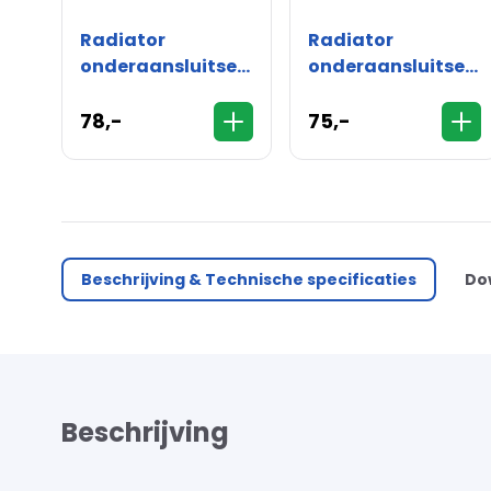
Radiator
Radiator
onderaansluitset
onderaansluitset
haaks - 15mm
recht - 15mm
78,-
75,-
Beschrijving & Technische specificaties
Do
Beschrijving