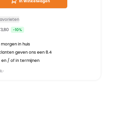
In Winkelwagen
avorieten
73,80
-10%
, morgen in huis
klanten geven ons een 8.4
en / of in termijnen
0,-