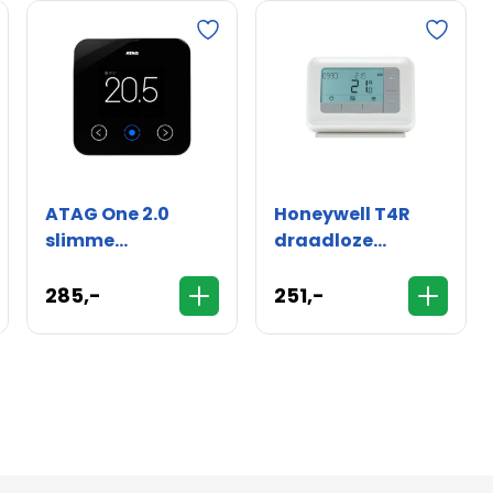
ATAG One 2.0
Honeywell T4R
slimme
draadloze
thermostaat
klokthermostaat
zwart
met ketelmodule
285,-
251,-