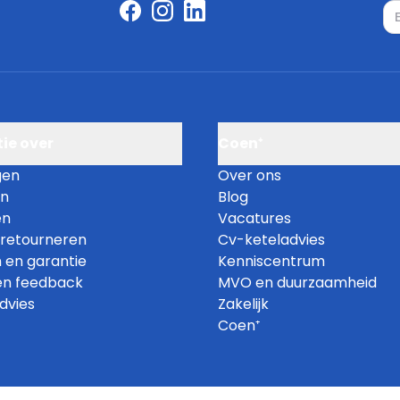
E-
ie over
Coen⁺
gen
Over ons
en
Blog
en
Vacatures
 retourneren
Cv-keteladvies
 en garantie
Kenniscentrum
en feedback
MVO en duurzaamheid
dvies
Zakelijk
Coen⁺