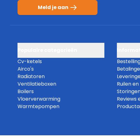
Meld je aan
Populaire categorieën
Informat
Cv-ketels
Bestellin
Airco's
Betaling
Radiatoren
Levering
Ventilatieboxen
Ruilen en
Boilers
Storingen
Vloerverwarming
Reviews 
Warmtepompen
Producta