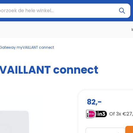
oek de hele winkel...
t Gateway myVAILLANT connect
yVAILLANT connect
82,-
Of 3x €
27
Aantal