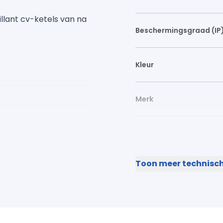
illant cv-ketels van na
Beschermingsgraad (IP
Kleur
Merk
Met IFTTT ondersteunin
Toon meer technisch
Geschikt voor
vloerverwarmingsregel
Geschikt voor
stadsverwarmingsregel