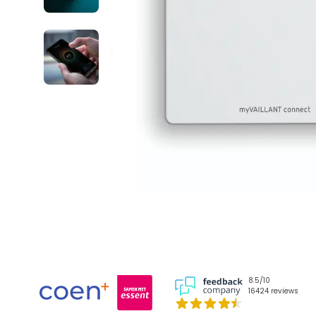
8.5/10
16424 reviews