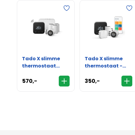
Tado X slimme
Tado X slimme
thermostaat
thermostaat -
draadloos -
multi-room
multi-room
starterskit
570,-
350,-
starterskit