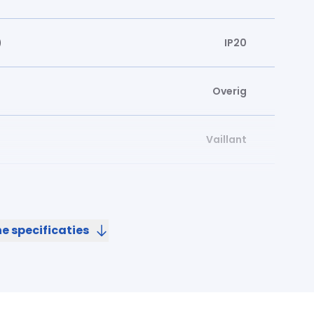
)
IP20
Overig
Vaillant
g
Nee
e specificaties
Nee
ing
Nee
ing