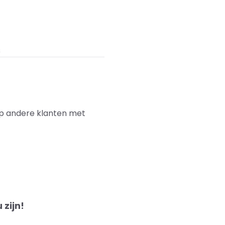
Artikelnummer fabrikan
s
Model
lp andere klanten met
 zijn!