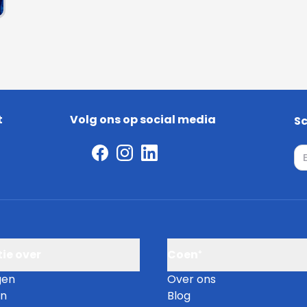
Smart grid ready
KIWA-keur
t
Volg ons op social media
Sc
Hoogte (mm)
E-
Temperatuurbegrenzin
Direct of indirect gesto
ie over
Coen⁺
Water aansluiting (mm
gen
Over ons
en
Blog