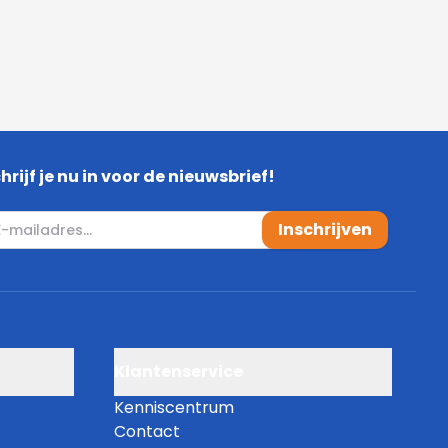
Nee
Ja
hrijf je nu in voor de nieuwsbrief!
1118
mail adres
Inschrijven
g
Nee
okt
Direct
Klantenservice
)
1/2" (15)
Kenniscentrum
Contact