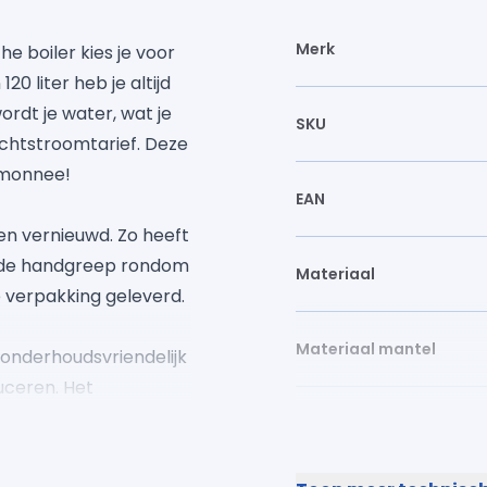
Merk
e boiler kies je voor
0 liter heb je altijd
rdt je water, wat je
SKU
chtstroomtarief. Deze
temonnee!
EAN
en vernieuwd. Zo heeft
erde handgreep rondom
Materiaal
je verpakking geleverd.
Materiaal mantel
 onderhoudsvriendelijk
uceren. Het
 van staal. Beide
Inhoud
n hebben een lange