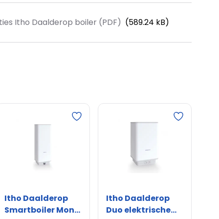
ies Itho Daalderop boiler (PDF)
(589.24 kB)
tie
Ja
230 - 230 V
Nee
apwater
1/2" (15)
Nee
Ja
Itho Daalderop
Itho Daalderop
Smartboiler Mono
Duo elektrische