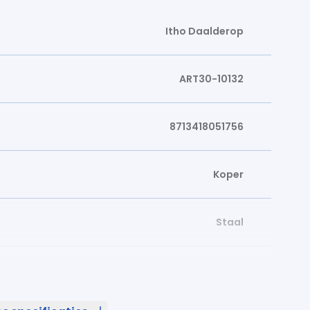
Itho Daalderop
ART30-10132
8713418051756
Koper
Staal
120 ltr