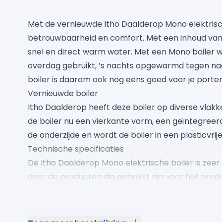
Met de vernieuwde Itho Daalderop Mono elektrisch
betrouwbaarheid en comfort. Met een inhoud van 12
snel en direct warm water. Met een Mono boiler wo
overdag gebruikt, ’s nachts opgewarmd tegen na
boiler is daarom ook nog eens goed voor je por
Vernieuwde boiler
Itho Daalderop heeft deze boiler op diverse vlakk
de boiler nu een vierkante vorm, een geïntegre
de onderzijde en wordt de boiler in een plasticvri
Technische specificaties
De Itho Daalderop Mono elektrische boiler is zeer
door de producten die gebruikt zijn voor het prod
voorraadvat is gemaakt van koper en de behuizing
materialen hebben nauwelijks onderhoud nodig e
levensduur.