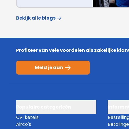
Bekijk alle blogs
Profiteer van vele voordelen als zakelijke klan
Meld je aan
Populaire categorieën
Informat
Cv-ketels
Bestellin
Airco's
Betaling