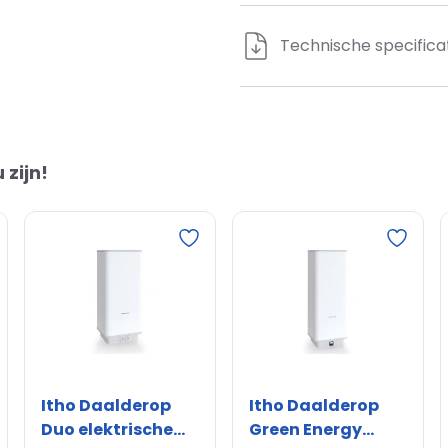
Technische specificat
Met temperatuurindica
Aansluitspanning
 zijn!
Plaatsing horizontaal
Nom. diameter warm t
Beschermingsanode
Wandopstelling
Itho Daalderop
Itho Daalderop
Duo elektrische
Green Energy