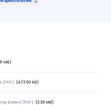
e specificaties
e
C
Nee
eling
Ja
Ja
.91 MB)
8 bar
s (PDF)
(473.50 kB)
V
rop boilers (PDF)
(3.36 MB)
Ja