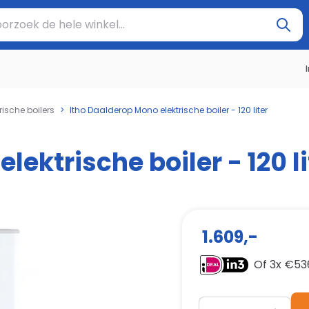
oek de hele winkel...
rische boilers
>
Itho Daalderop Mono elektrische boiler - 120 liter
ektrische boiler - 120 li
1.609,-
Of 3x €
53
Aantal