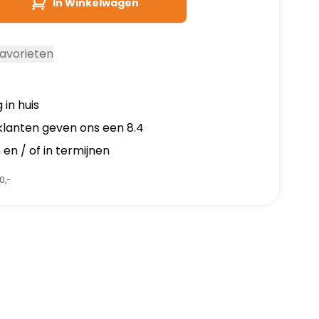
In Winkelwagen
avorieten
 in huis
klanten geven ons een 8.4
en / of in termijnen
0,-